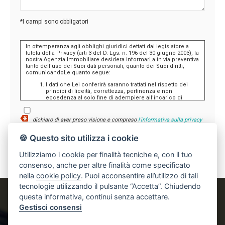
*I campi sono obbligatori
In ottemperanza agli obblighi giuridici dettati dal legislatore a
tutela della Privacy (arti 3 del D. Lgs. n. 196 del 30 giugno 2003), la
nostra Agenzia Immobiliare desidera informarLa in via preventiva
tanto dell'uso dei Suoi dati personali, quanto dei Suoi diritti,
comunicandoLe quanto segue:
I dati che Lei conferirà saranno trattati nel rispetto dei
principi di liceità, correttezza, pertinenza e non
eccedenza al solo fine di adempiere all'incarico di
mediazione per acquisto/ vendita / locazione relativo
all'immobile di Suo interesse; in ogni caso saranno
conservati per un periodo di tempo non superiore a
dichiaro di aver preso visione e compreso
l'informativa sulla privacy
quello strettamente necessario al conseguimento della
finalità medesima;
🍪 Questo sito utilizza i cookie
Il conferimento dei dati è obbligatorio per dare corso ai
rapporto negoziale citato ed il mancato conferimento
impedisce la conclusione dello stesso;
Utilizziamo i cookie per finalità tecniche e, con il tuo
Il conferimento dei dati previsti dalla normativa in materia
di antiriciclaggio è obbligatorio e l'eventuale rifiuto di
consenso, anche per altre finalità come specificato
rispondere preclude la prestazione professionale
nella
cookie policy
. Puoi acconsentire all’utilizzo di tali
richiesta. Al riguardo si precisa che il trattamento dei dati
personali connesso agli obblighi antiriciclaggio avrà
tecnologie utilizzando il pulsante “Accetta”. Chiudendo
luogo avendo riguardo alle specifiche modalità di
questa informativa, continui senza accettare.
esecuzione imposte agli operatori non finanziari dal
RIFERIMENTI
Regolamento in materia di identificazione e
Gestisci consensi
conservazione delle informazioni previsto dall'art. 3
comma 2, del D.Lgs. n. 56/2004 ed adottato con D.M. n.
143/2006;