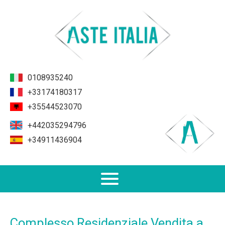
0108935240
+33174180317
+35544523070
+442035294796
+34911436904
Non Performing Loans (NPL)
Complesso Residenziale Vendita a