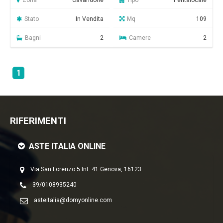
Zona
Cavandone
Tipo
Pentalocale
Stato
In Vendita
Mq
109
Bagni
2
Camere
2
1
RIFERIMENTI
ASTE ITALIA ONLINE
Via San Lorenzo 5 Int. 41 Genova, 16123
39/0108935240
asteitalia@domyonline.com