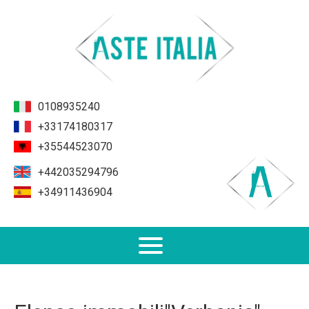
0108935240
+33174180317
+35544523070
+442035294796
+34911436904
Non Performing Loans (NPL)