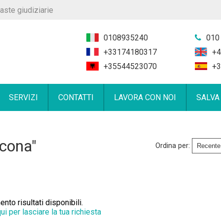
aste giudiziarie
0108935240
010
+33174180317
+4
+35544523070
+3
SERVIZI
CONTATTI
LAVORA CON NOI
SALVA
ncona"
Ordina per:
to risultati disponibili.
qui per lasciare la tua richiesta