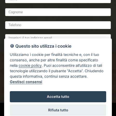
🍪 Questo sito utilizza i cookie
Utilizziamo i cookie per finalità tecniche e, con il tuo
consenso, anche per altre finalità come specificato
nella
cookie policy
. Puoi acconsentire all’utilizzo di tali
tecnologie utilizzando il pulsante “Accetta”. Chiudendo
dichiaro di aver preso visione e compreso
l'informativa sulla privacy
questa informativa, continui senza accettare.
Gestisci consensi
Accetta tutto
Gestisci Cookie Policy
Rifiuta tutto