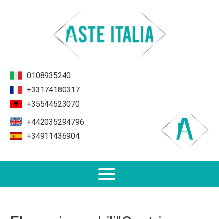
0108935240
+33174180317
+35544523070
+442035294796
+34911436904
Non Performing Loans (NPL)