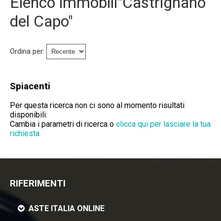
Elenco immobili"Castrignano
Immobili Preasta
del Capo"
Immobili All'asta
Ordina per:
Chi Siamo
Dove Siamo
Spiacenti
Servizi
Per questa ricerca non ci sono al momento risultati
disponibili.
Cambia i parametri di ricerca o
clicca qui per lasciare la tua
Contatti
richiesta
Lavora Con Noi
Salva Il Tuo Immobile
RIFERIMENTI
News
ASTE ITALIA ONLINE