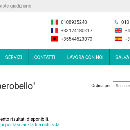
aste giudiziarie
0108935240
010
+33174180317
+4
+35544523070
+3
SERVIZI
CONTATTI
LAVORA CON NOI
SALVA
erobello"
Ordina per:
to risultati disponibili.
qui per lasciare la tua richiesta