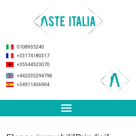
0108935240
+33174180317
+35544523070
+442035294796
+34911436904
Non Performing Loans (NPL)