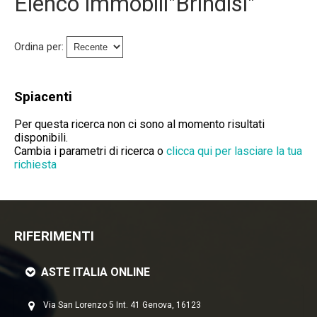
Elenco immobili"Brindisi"
Immobili Preasta
Immobili All'asta
Ordina per:
Chi Siamo
Spiacenti
Dove Siamo
Per questa ricerca non ci sono al momento risultati
disponibili.
Servizi
Cambia i parametri di ricerca o
clicca qui per lasciare la tua
richiesta
Contatti
Lavora Con Noi
RIFERIMENTI
Salva Il Tuo Immobile
ASTE ITALIA ONLINE
News
Via San Lorenzo 5 Int. 41 Genova, 16123