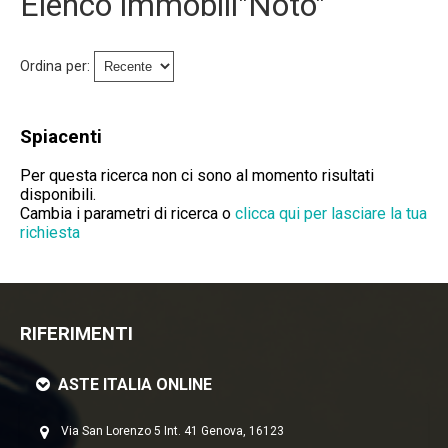
Elenco immobili"Noto"
Immobili Preasta
Immobili All'asta
Ordina per:
Chi Siamo
Spiacenti
Dove Siamo
Per questa ricerca non ci sono al momento risultati
disponibili.
Servizi
Cambia i parametri di ricerca o
clicca qui per lasciare la tua
richiesta
Contatti
Lavora Con Noi
RIFERIMENTI
Salva Il Tuo Immobile
ASTE ITALIA ONLINE
News
Via San Lorenzo 5 Int. 41 Genova, 16123