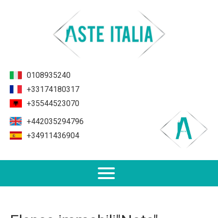
0108935240
+33174180317
+35544523070
+442035294796
+34911436904
Non Performing Loans (NPL)