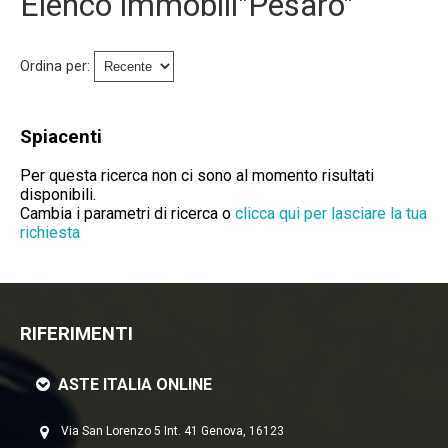
Elenco immobili"Pesaro"
Immobili Preasta
Immobili All'asta
Ordina per:
Chi Siamo
Spiacenti
Dove Siamo
Per questa ricerca non ci sono al momento risultati
disponibili.
Servizi
Cambia i parametri di ricerca o
clicca qui per lasciare la tua
richiesta
Contatti
Lavora Con Noi
RIFERIMENTI
Salva Il Tuo Immobile
ASTE ITALIA ONLINE
News
Via San Lorenzo 5 Int. 41 Genova, 16123