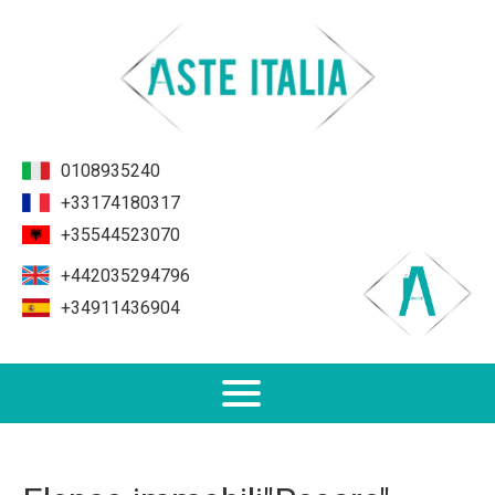
0108935240
+33174180317
+35544523070
+442035294796
+34911436904
Non Performing Loans (NPL)