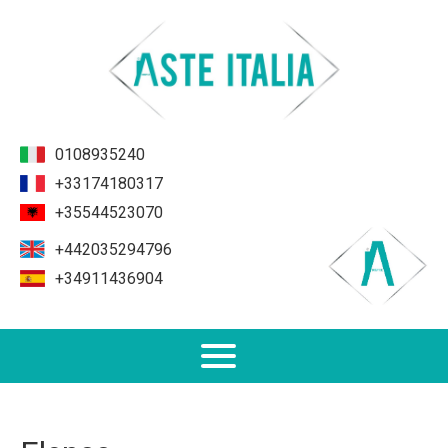
0108935240
+33174180317
+35544523070
+442035294796
+34911436904
Non Performing Loans (NPL)