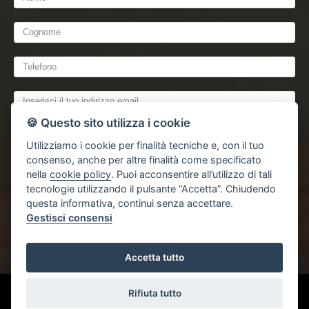
🍪 Questo sito utilizza i cookie
Utilizziamo i cookie per finalità tecniche e, con il tuo
consenso, anche per altre finalità come specificato
nella
cookie policy
. Puoi acconsentire all’utilizzo di tali
tecnologie utilizzando il pulsante “Accetta”. Chiudendo
dichiaro di aver preso visione e compreso
l'informativa sulla privacy
questa informativa, continui senza accettare.
Gestisci consensi
Accetta tutto
Gestisci Cookie Policy
Rifiuta tutto