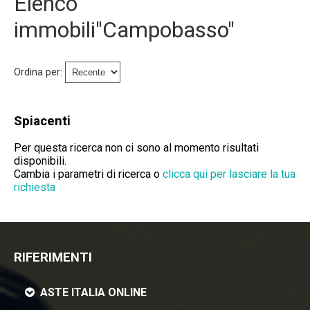
Elenco
Immobili Preasta
immobili"Campobasso"
Immobili All'asta
Ordina per:
Chi Siamo
Dove Siamo
Spiacenti
Servizi
Per questa ricerca non ci sono al momento risultati
disponibili.
Cambia i parametri di ricerca o
clicca qui per lasciare la tua
Contatti
richiesta
Lavora Con Noi
Salva Il Tuo Immobile
RIFERIMENTI
News
ASTE ITALIA ONLINE