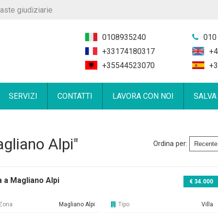
aste giudiziarie
0108935240
010
+33174180317
+4
+35544523070
+3
SERVIZI
CONTATTI
LAVORA CON NOI
SALVA
gliano Alpi"
Ordina per:
la a Magliano Alpi
€ 34.000
Zona
Magliano Alpi
Tipo
Villa