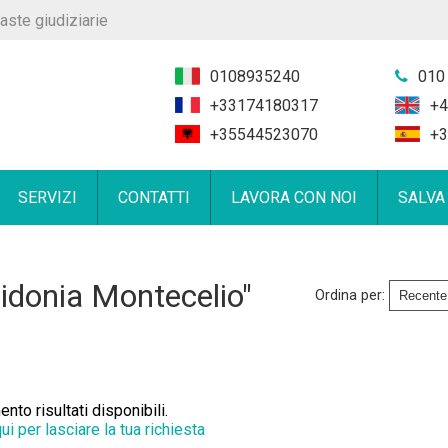
aste giudiziarie
0108935240
010
+33174180317
+4
+35544523070
+3
SERVIZI
CONTATTI
LAVORA CON NOI
SALVA
idonia Montecelio"
Ordina per:
to risultati disponibili.
qui per lasciare la tua richiesta