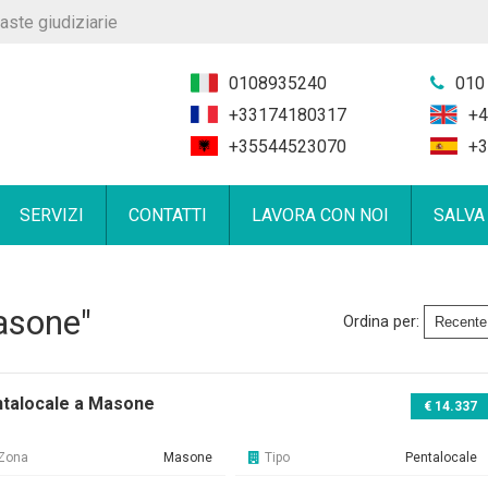
aste giudiziarie
0108935240
010
+33174180317
+4
+35544523070
+3
SERVIZI
CONTATTI
LAVORA CON NOI
SALVA
asone"
Ordina per:
talocale a Masone
€ 14.337
Zona
Masone
Tipo
Pentalocale