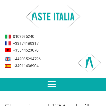
0108935240
+33174180317
+35544523070
+442035294796
+34911436904
Non Performing Loans (NPL)