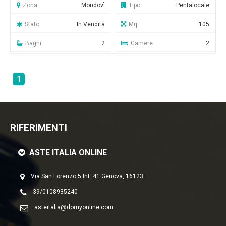
Zona
Mondovì
Tipo
Pentalocale
Stato
In Vendita
Mq
105
Bagni
2
Camere
2
1
RIFERIMENTI
ASTE ITALIA ONLINE
Via San Lorenzo 5 Int. 41 Genova, 16123
39/0108935240
asteitalia@domyonline.com