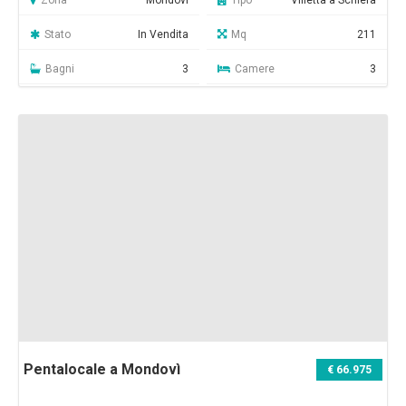
Zona
Mondovì
Tipo
Villetta a Schiera
Stato
In Vendita
Mq
211
Bagni
3
Camere
3
Pentalocale a Mondovì
€ 66.975