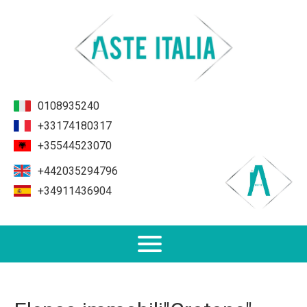
0108935240
+33174180317
+35544523070
+442035294796
+34911436904
Non Performing Loans (NPL)