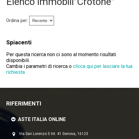
Elenco immobili"Crotone"
Immobili Preasta
Immobili All'asta
Ordina per:
Chi Siamo
Spiacenti
Dove Siamo
Per questa ricerca non ci sono al momento risultati
disponibili.
Servizi
Cambia i parametri di ricerca o
clicca qui per lasciare la tua
richiesta
Contatti
Lavora Con Noi
RIFERIMENTI
Salva Il Tuo Immobile
ASTE ITALIA ONLINE
News
Via San Lorenzo 5 Int. 41 Genova, 16123