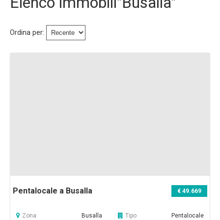
Elenco immobili"Busalla"
Immobili Preasta
Immobili All'asta
Ordina per:
Chi Siamo
Dove Siamo
Servizi
Contatti
Lavora Con Noi
Salva Il Tuo Immobile
Pentalocale a Busalla
€ 49.669
News
Zona
Busalla
Tipo
Pentalocale