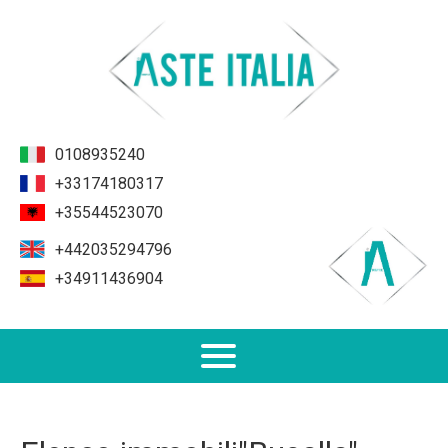
0108935240
+33174180317
+35544523070
+442035294796
+34911436904
Non Performing Loans (NPL)