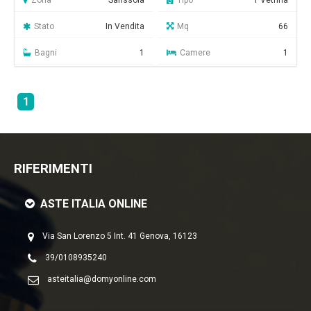
Zona
Sarissola
Tipo
1 Vetrina
Stato
In Vendita
Mq
66
Bagni
1
Camere
1
1
RIFERIMENTI
ASTE ITALIA ONLINE
Via San Lorenzo 5 Int. 41 Genova, 16123
39/0108935240
asteitalia@domyonline.com