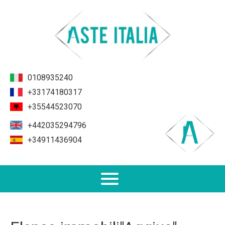
0108935240
+33174180317
+35544523070
+442035294796
+34911436904
Non Performing Loans (NPL)