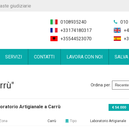
aste giudiziarie
0108935240
010
+33174180317
+4
+35544523070
+3
SERVIZI
CONTATTI
LAVORA CON NOI
SALVA
rrù"
Ordina per:
oratorio Artigianale a Carrù
€ 54.000
Zona
Carrù
Tipo
Laboratorio Artigianale