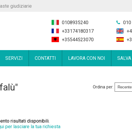
aste giudiziarie
0108935240
010
+33174180317
+4
+35544523070
+3
SERVIZI
CONTATTI
LAVORA CON NOI
SALVA
falù"
Ordina per:
to risultati disponibili.
qui per lasciare la tua richiesta