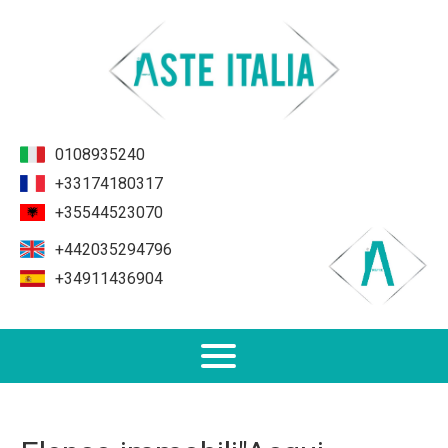
0108935240
+33174180317
+35544523070
+442035294796
+34911436904
Non Performing Loans (NPL)