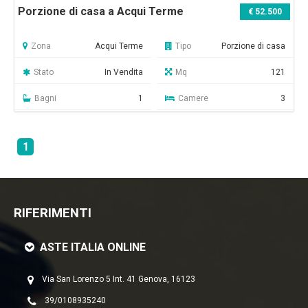
Porzione di casa a Acqui Terme
€ 52.500
Zona
Acqui Terme
Tipo
Porzione di casa
Stato
In Vendita
Mq
121
Bagni
1
Camere
3
1
RIFERIMENTI
ASTE ITALIA ONLINE
Via San Lorenzo 5 Int. 41 Genova, 16123
39/0108935240