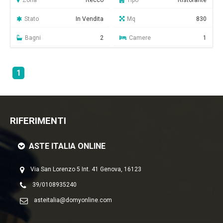
Zona
Recco
Tipo
Ristorante
Stato
In Vendita
Mq
830
Bagni
2
Camere
1
1
RIFERIMENTI
ASTE ITALIA ONLINE
Via San Lorenzo 5 Int. 41 Genova, 16123
39/0108935240
asteitalia@domyonline.com