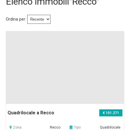
Elenco immobili"Recco"
Immobili Preasta
Immobili All'asta
Ordina per:
Chi Siamo
Dove Siamo
Servizi
Contatti
Lavora Con Noi
Salva Il Tuo Immobile
Quadrilocale a Recco
€ 101.271
News
Zona
Recco
Tipo
Quadrilocale