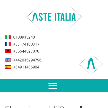
0108935240
+33174180317
+35544523070
+442035294796
+34911436904
Non Performing Loans (NPL)