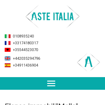
0108935240
+33174180317
+35544523070
+442035294796
+34911436904
Non Performing Loans (NPL)