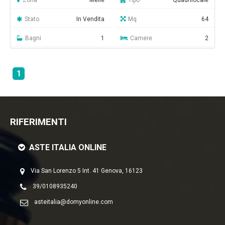
Zona
Melle
Tipo
Quadrilocale
Stato
In Vendita
Mq
64
Bagni
1
Camere
2
1
RIFERIMENTI
ASTE ITALIA ONLINE
Via San Lorenzo 5 Int. 41 Genova, 16123
39/0108935240
asteitalia@domyonline.com