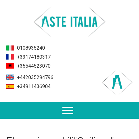
0108935240
+33174180317
+35544523070
+442035294796
+34911436904
Non Performing Loans (NPL)