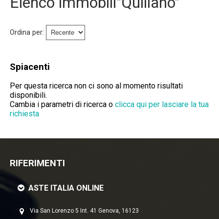
Elenco immobili"Quiliano"
Immobili Preasta
Immobili All'asta
Ordina per:
Chi Siamo
Spiacenti
Dove Siamo
Per questa ricerca non ci sono al momento risultati
disponibili.
Servizi
Cambia i parametri di ricerca o
clicca qui per lasciare la tua
richiesta
Contatti
Lavora Con Noi
RIFERIMENTI
Salva Il Tuo Immobile
ASTE ITALIA ONLINE
News
Via San Lorenzo 5 Int. 41 Genova, 16123