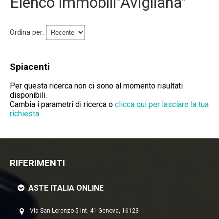
Elenco immobili"Avigliana"
Immobili Preasta
Immobili All'asta
Ordina per:
Chi Siamo
Spiacenti
Dove Siamo
Per questa ricerca non ci sono al momento risultati
disponibili.
Servizi
Cambia i parametri di ricerca o
clicca qui per lasciare la tua
richiesta
Contatti
Lavora Con Noi
RIFERIMENTI
Salva Il Tuo Immobile
ASTE ITALIA ONLINE
News
Via San Lorenzo 5 Int. 41 Genova, 16123