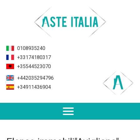
0108935240
+33174180317
+35544523070
+442035294796
+34911436904
Non Performing Loans (NPL)