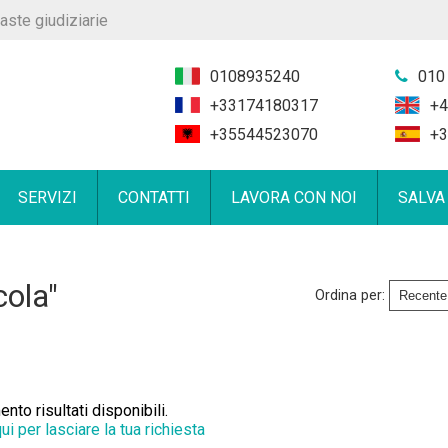
aste giudiziarie
0108935240
010
+33174180317
+4
+35544523070
+3
SERVIZI
CONTATTI
LAVORA CON NOI
SALVA
cola"
Ordina per:
to risultati disponibili.
qui per lasciare la tua richiesta