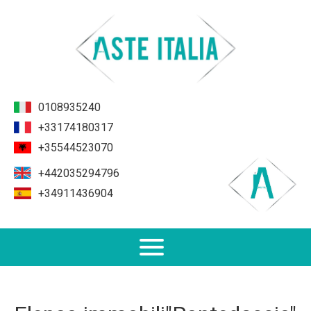
0108935240
+33174180317
+35544523070
+442035294796
+34911436904
Non Performing Loans (NPL)