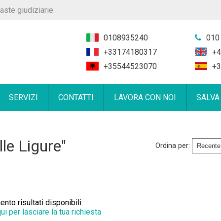
aste giudiziarie
0108935240
010
+33174180317
+4
+35544523070
+3
SERVIZI
CONTATTI
LAVORA CON NOI
SALVA
le Ligure"
Ordina per:
to risultati disponibili.
qui per lasciare la tua richiesta