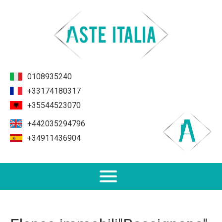
0108935240
+33174180317
+35544523070
+442035294796
+34911436904
Non Performing Loans (NPL)