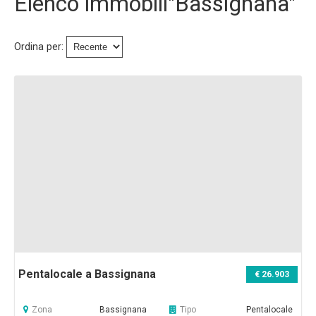
Elenco immobili"Bassignana"
Immobili Preasta
Immobili All'asta
Ordina per:
Chi Siamo
Dove Siamo
Servizi
Contatti
Lavora Con Noi
Salva Il Tuo Immobile
Pentalocale a Bassignana
€ 26.903
News
Zona
Bassignana
Tipo
Pentalocale