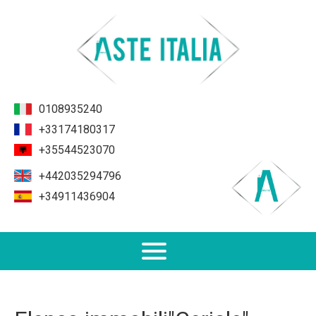
0108935240
+33174180317
+35544523070
+442035294796
+34911436904
Non Performing Loans (NPL)