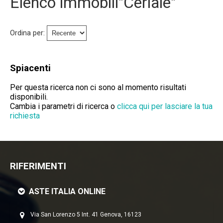
Elenco immobili"Ceriale"
Immobili Preasta
Immobili All'asta
Ordina per:
Chi Siamo
Spiacenti
Dove Siamo
Per questa ricerca non ci sono al momento risultati
disponibili.
Servizi
Cambia i parametri di ricerca o
clicca qui per lasciare la tua
richiesta
Contatti
Lavora Con Noi
RIFERIMENTI
Salva Il Tuo Immobile
ASTE ITALIA ONLINE
News
Via San Lorenzo 5 Int. 41 Genova, 16123