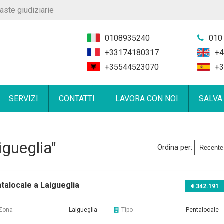
aste giudiziarie
0108935240
010
+33174180317
+4
+35544523070
+3
SERVIZI
CONTATTI
LAVORA CON NOI
SALVA
igueglia"
Ordina per:
talocale a Laigueglia
€ 342.191
Zona
Laigueglia
Tipo
Pentalocale