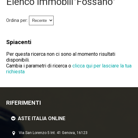
Elenco immobili"Fossano"
Immobili Preasta
Immobili All'asta
Ordina per:
Chi Siamo
Spiacenti
Dove Siamo
Per questa ricerca non ci sono al momento risultati
disponibili.
Servizi
Cambia i parametri di ricerca o
clicca qui per lasciare la tua
richiesta
Contatti
Lavora Con Noi
RIFERIMENTI
Salva Il Tuo Immobile
ASTE ITALIA ONLINE
News
Via San Lorenzo 5 Int. 41 Genova, 16123