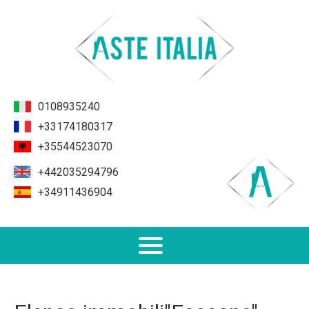
0108935240
+33174180317
+35544523070
+442035294796
+34911436904
Non Performing Loans (NPL)