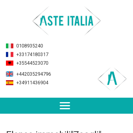
0108935240
+33174180317
+35544523070
+442035294796
+34911436904
Non Performing Loans (NPL)