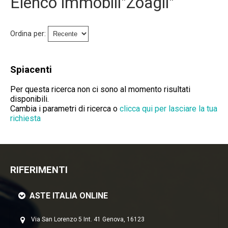
Elenco immobili"Zoagli"
Immobili Preasta
Immobili All'asta
Ordina per:
Chi Siamo
Spiacenti
Dove Siamo
Per questa ricerca non ci sono al momento risultati
disponibili.
Servizi
Cambia i parametri di ricerca o
clicca qui per lasciare la tua
richiesta
Contatti
Lavora Con Noi
RIFERIMENTI
Salva Il Tuo Immobile
ASTE ITALIA ONLINE
News
Via San Lorenzo 5 Int. 41 Genova, 16123