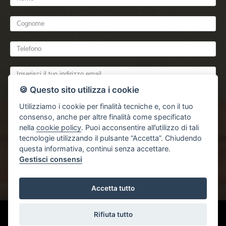
🍪 Questo sito utilizza i cookie
Utilizziamo i cookie per finalità tecniche e, con il tuo
consenso, anche per altre finalità come specificato
nella
cookie policy
. Puoi acconsentire all’utilizzo di tali
tecnologie utilizzando il pulsante “Accetta”. Chiudendo
dichiaro di aver preso visione e compreso
l'informativa sulla privacy
questa informativa, continui senza accettare.
Gestisci consensi
Accetta tutto
Gestisci Cookie Policy
Rifiuta tutto