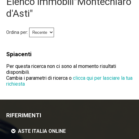
Elenco immobili"Montechiaro
Immobili Preasta
d'Asti"
Immobili All'asta
Ordina per:
Chi Siamo
Dove Siamo
Spiacenti
Servizi
Per questa ricerca non ci sono al momento risultati
disponibili.
Cambia i parametri di ricerca o
clicca qui per lasciare la tua
Contatti
richiesta
Lavora Con Noi
Salva Il Tuo Immobile
RIFERIMENTI
News
ASTE ITALIA ONLINE