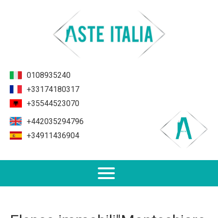
0108935240
+33174180317
+35544523070
+442035294796
+34911436904
Non Performing Loans (NPL)