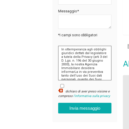
Messaggio*
*I campi sono obbligatori
In ottemperanza agli obblighi
giuridici dettati dal legislatore
a tutela della Privacy (arti 3 del
D. Lgs. n. 196 del 30 giugno
A
2003), la nostra Agenzia
Immobiliare desidera
informarLa in via preventiva
tanto dell'uso dei Suoi dati
personali, quanto dei Suoi
diritti, comunicandoLe quanto
segue:
dichiaro di aver preso visione e
I dati che Lei conferirà
compreso
l'informativa sulla privacy
saranno trattati nel
rispetto dei principi di
liceità, correttezza,
pertinenza e non
eccedenza al solo fine
di adempiere
all'incarico di
mediazione per
acquisto/ vendita /