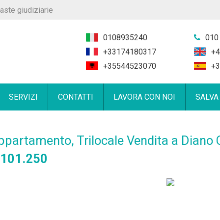
aste giudiziarie
0108935240
010
+33174180317
+4
+35544523070
+3
SERVIZI
CONTATTI
LAVORA CON NOI
SALVA
ppartamento, Trilocale Vendita a Diano 
 101.250