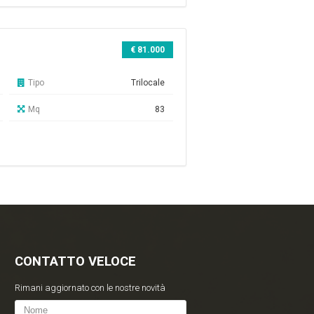
€ 81.000
Tipo
Trilocale
Mq
83
CONTATTO VELOCE
Rimani aggiornato con le nostre novità