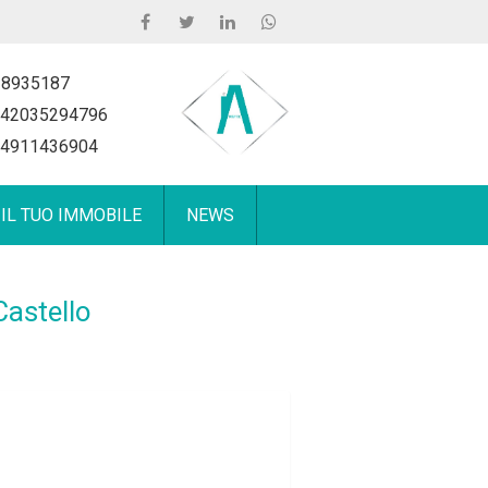
 8935187
42035294796
4911436904
 IL TUO IMMOBILE
NEWS
Castello