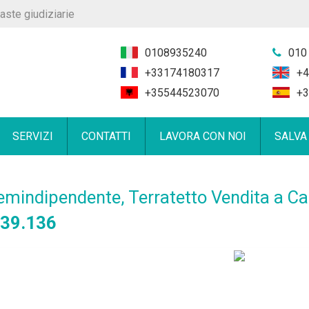
aste giudiziarie
0108935240
010
+33174180317
+4
+35544523070
+3
SERVIZI
CONTATTI
LAVORA CON NOI
SALVA
emindipendente, Terratetto Vendita a Ca
 39.136