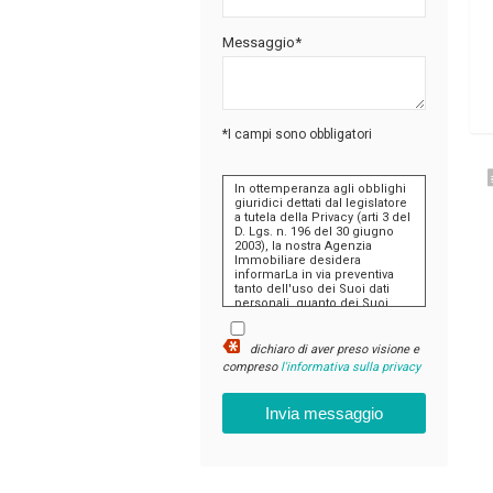
Messaggio*
*I campi sono obbligatori
In ottemperanza agli obblighi
giuridici dettati dal legislatore
a tutela della Privacy (arti 3 del
D. Lgs. n. 196 del 30 giugno
2003), la nostra Agenzia
Immobiliare desidera
informarLa in via preventiva
tanto dell'uso dei Suoi dati
personali, quanto dei Suoi
diritti, comunicandoLe quanto
segue:
dichiaro di aver preso visione e
I dati che Lei conferirà
compreso
l'informativa sulla privacy
saranno trattati nel
rispetto dei principi di
liceità, correttezza,
pertinenza e non
eccedenza al solo fine
di adempiere
all'incarico di
mediazione per
acquisto/ vendita /