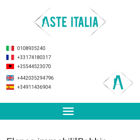
0108935240
+33174180317
+35544523070
+442035294796
+34911436904
Non Performing Loans (NPL)