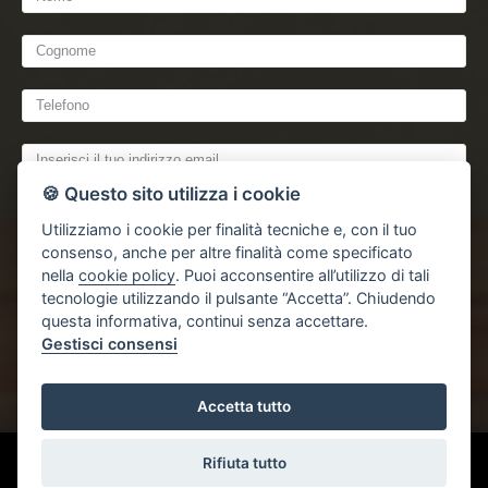
🍪 Questo sito utilizza i cookie
Utilizziamo i cookie per finalità tecniche e, con il tuo
consenso, anche per altre finalità come specificato
nella
cookie policy
. Puoi acconsentire all’utilizzo di tali
tecnologie utilizzando il pulsante “Accetta”. Chiudendo
dichiaro di aver preso visione e compreso
l'informativa sulla privacy
questa informativa, continui senza accettare.
Gestisci consensi
Accetta tutto
Gestisci Cookie Policy
Rifiuta tutto