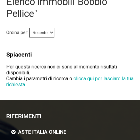
Elenco immobili"Bobbio
Immobili Preasta
Pellice"
Immobili All'asta
Ordina per:
Chi Siamo
Dove Siamo
Spiacenti
Servizi
Per questa ricerca non ci sono al momento risultati
disponibili.
Cambia i parametri di ricerca o
clicca qui per lasciare la tua
Contatti
richiesta
Lavora Con Noi
Salva Il Tuo Immobile
RIFERIMENTI
News
ASTE ITALIA ONLINE