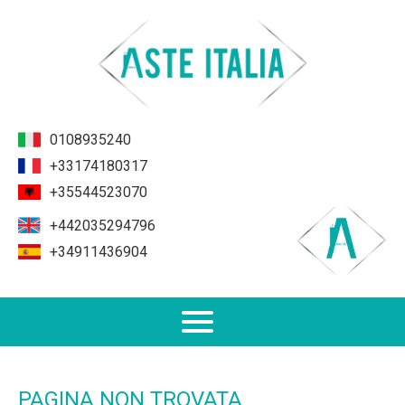
0108935240
+33174180317
+35544523070
+442035294796
+34911436904
Non Performing Loans (NPL)
PAGINA NON TROVATA