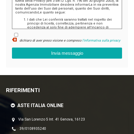
tutela della Privacy (arti 3 del D. Lgs. n. 196 del 30 giugno 2003), la
nostra Agenzia Immobiliare desidera informarLa in via preventiva
tanto dell'uso dei Suoi dati personali, quanto dei Suoi diritti,
comunicandoLe quanto segue:
I dati che Lei conferirà saranno trattati nel rispetto dei
principi di liceità, correttezza, pertinenza e non
eccedenza al solo fine di adempiere all'incarico di
mediazione per acquisto/ vendita / locazione relativo
all'immobile di Suo interesse; in ogni caso saranno
conservati per un periodo di tempo non superiore a
dichiaro di aver preso visione e compreso
l'informativa sulla privacy
quello strettamente necessario al conseguimento della
finalità medesima;
Il conferimento dei dati è obbligatorio per dare corso ai
rapporto negoziale citato ed il mancato conferimento
impedisce la conclusione dello stesso;
Il conferimento dei dati previsti dalla normativa in materia
di antiriciclaggio è obbligatorio e l'eventuale rifiuto di
rispondere preclude la prestazione professionale
richiesta. Al riguardo si precisa che il trattamento dei dati
personali connesso agli obblighi antiriciclaggio avrà
luogo avendo riguardo alle specifiche modalità di
esecuzione imposte agli operatori non finanziari dal
RIFERIMENTI
Regolamento in materia di identificazione e
conservazione delle informazioni previsto dall'art. 3
comma 2, del D.Lgs. n. 56/2004 ed adottato con D.M. n.
143/2006;
ASTE ITALIA ONLINE
Il trattamento sarà effettuato mediante elaborazione ed
archiviazione in forma cartacea e con l'ausilio di
strumenti elettronici, strettamente necessari per fornirLe
il servizio richiesto, ed inseriti in una banca dati collocata
Via San Lorenzo 5 Int. 41 Genova, 16123
all'interno della nostra struttura, il trattamento può
comportare le operazioni previste dall'art. 4, comma 1,
39/0108935240
letta) del D.Lgs. n. 196/2003 (raccolta, registrazione,
organizzazione, conservazione, elaborazione,