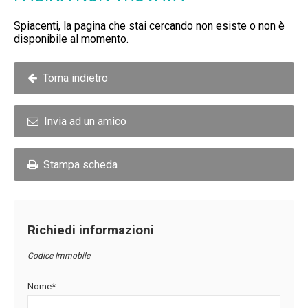
Immobili Preasta
Spiacenti, la pagina che stai cercando non esiste o non è
disponibile al momento.
Immobili All'asta
Chi Siamo
Torna indietro
Dove Siamo
Invia ad un amico
Servizi
Stampa scheda
Contatti
Lavora Con Noi
Richiedi informazioni
Salva Il Tuo Immobile
Codice Immobile
News
Nome*