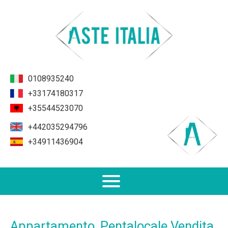
0108935240
+33174180317
+35544523070
+442035294796
+34911436904
Non Performing Loans (NPL)
Appartamento, Pentalocale Vendita