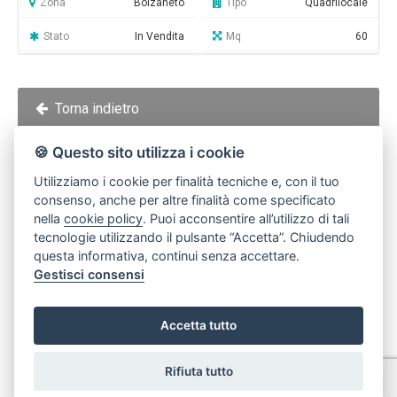
Zona
Bolzaneto
Tipo
Quadrilocale
Stato
In Vendita
Mq
60
Torna indietro
🍪 Questo sito utilizza i cookie
Invia ad un amico
Utilizziamo i cookie per finalità tecniche e, con il tuo
consenso, anche per altre finalità come specificato
nella
cookie policy
. Puoi acconsentire all’utilizzo di tali
Stampa scheda
tecnologie utilizzando il pulsante “Accetta”. Chiudendo
questa informativa, continui senza accettare.
Gestisci consensi
Richiedi informazioni
Accetta tutto
Codice Immobile GE387/23LU-3107-26-1400
Rifiuta tutto
Nome*