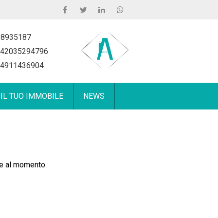
 8935187
42035294796
4911436904
 IL TUO IMMOBILE
NEWS
le al momento.