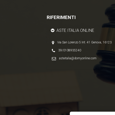
all'immobile di Suo
interesse; in ogni caso
saranno conservati per
un periodo di tempo
non superiore a quello
RIFERIMENTI
strettamente
necessario al
conseguimento della
finalità medesima;
ASTE ITALIA ONLINE
Il conferimento dei
dati è obbligatorio per
dare corso ai rapporto
negoziale citato ed il
Via San Lorenzo 5 Int. 41 Genova, 16123
mancato
conferimento
39/0108935240
impedisce la
conclusione dello
asteitalia@domyonline.com
stesso;
Il conferimento dei
dati previsti dalla
normativa in materia di
antiriciclaggio è
obbligatorio e
l'eventuale rifiuto di
rispondere preclude la
prestazione
professionale
richiesta. Al riguardo si
precisa che il
trattamento dei dati
personali connesso
agli obblighi
antiriciclaggio avrà
luogo avendo riguardo