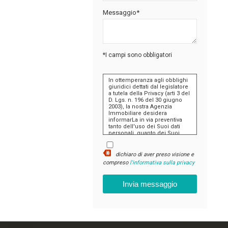
Messaggio*
*I campi sono obbligatori
In ottemperanza agli obblighi
giuridici dettati dal legislatore
a tutela della Privacy (arti 3 del
D. Lgs. n. 196 del 30 giugno
2003), la nostra Agenzia
Immobiliare desidera
informarLa in via preventiva
tanto dell'uso dei Suoi dati
personali, quanto dei Suoi
diritti, comunicandoLe quanto
segue:
dichiaro di aver preso visione e
I dati che Lei conferirà
compreso
l'informativa sulla privacy
saranno trattati nel
rispetto dei principi di
liceità, correttezza,
pertinenza e non
eccedenza al solo fine
di adempiere
all'incarico di
mediazione per
acquisto/ vendita /
locazione relativo